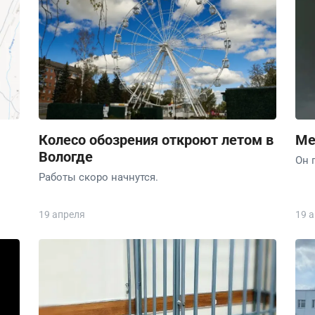
Колесо обозрения откроют летом в
Ме
Вологде
Он 
Работы скоро начнутся.
19 апреля
19 