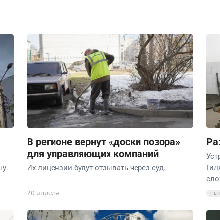
В регионе вернут «доски позора»
Ра
для управляющих компаний
Уст
Гил
шу.
Их лицензии будут отзывать через суд.
сло
20 апреля
РЕ