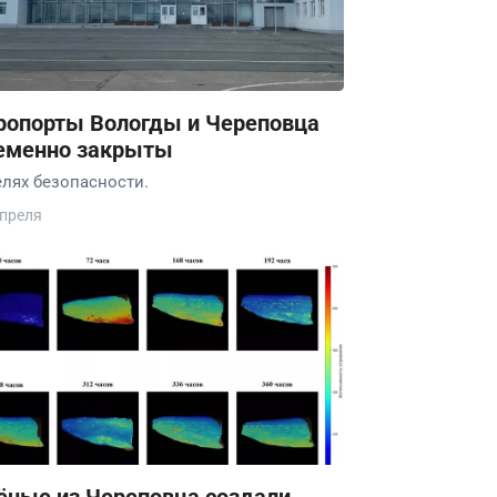
ропорты Вологды и Череповца
еменно закрыты
елях безопасности.
апреля