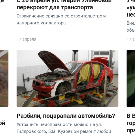
де
С 20 апреля ул. Марии Ульяновой
Уч
перекроют для транспорта
«у
не
Ограничение связано со строительством
напорного коллектора.
Вне
объ
17 апреля
17 
Разбили, поцарапали автомобиль?
В 
ой
го
Устранить неисправности можно на ул.
пр
Гиляровского, 50а. Кузовной ремонт любой