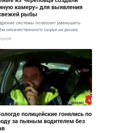
ёные из Череповца создали
мную камеру» для выявления
свежей рыбы
дрение системы позволит уменьшить
ём некачественного сырья на рынке.
апреля
Вологде полицейские гонялись по
роду за пьяным водителем без
ав