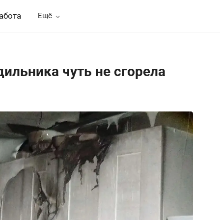
абота
Ещё
дильника чуть не сгорела