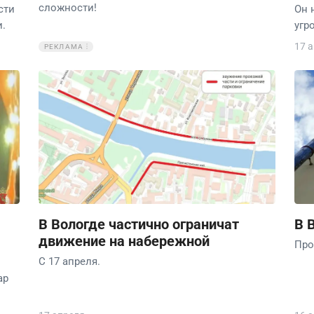
сложности!
сти
Он 
.
угр
17 
РЕКЛАМА
В Вологде частично ограничат
В 
движение на набережной
Про
С 17 апреля.
ар