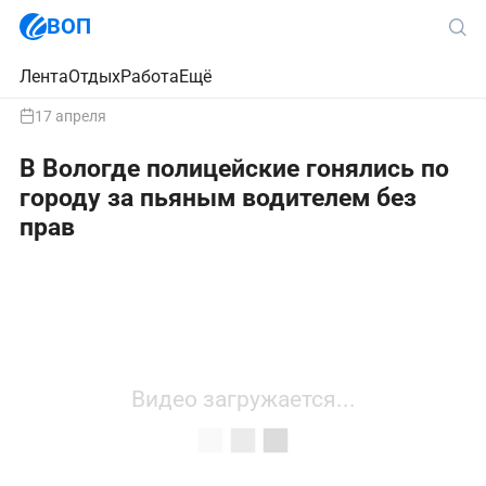
ВОП
Лента
Отдых
Работа
Ещё
17 апреля
В Вологде полицейские гонялись по
городу за пьяным водителем без
прав
Видео загружается...