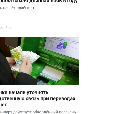
ошла самая длинная ночь в году
ь начнёт прибывать.
декабря
нки начали уточнять
дственную связь при переводах
нег
 января действует обновлённый перечень