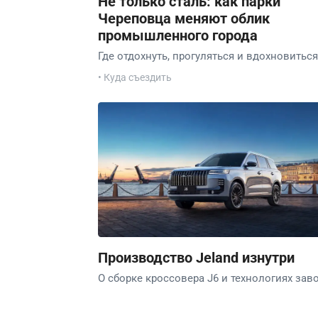
Не только сталь: как парки
Череповца меняют облик
промышленного города
Где отдохнуть, прогуляться и вдохновиться
• Куда съездить
Производство Jeland изнутри
О сборке кроссовера J6 и технологиях заво