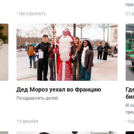
при
• Где отдохнуть
21 
Дед Мороз уехал во Францию
Гд
би
Поздравлять детей.
И н
тре
19 декабря
• Ку