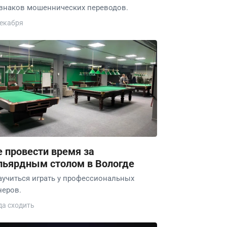
знаков мошеннических переводов.
декабря
е провести время за
льярдным столом в Вологде
аучиться играть у профессиональных
неров.
да сходить