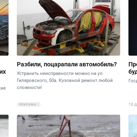
Разбили, поцарапали автомобиль?
Пр
их
бу
Устранить неисправности можно на ул.
Гиляровского, 50а. Кузовной ремонт любой
Гос
сложности!
кие
18 
РЕКЛАМА