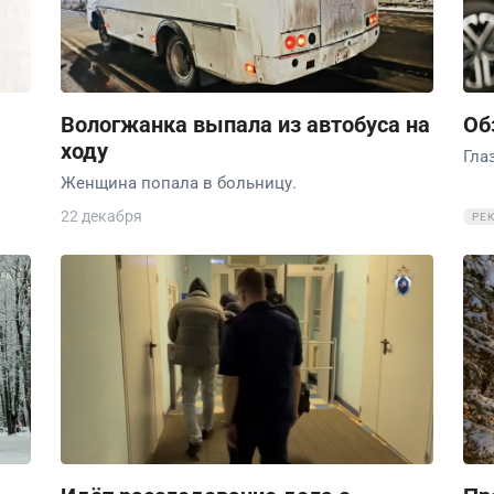
Вологжанка выпала из автобуса на
Об
ходу
Гла
Женщина попала в больницу.
22 декабря
РЕ