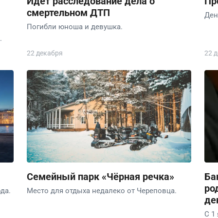
Идёт расследование дела о
Пр
смертельном ДТП
Ден
Погибли юноша и девушка.
.
22 декабря
22 
Семейный парк «Чёрная речка»
Ба
ро
да.
Место для отдыха недалеко от Череповца.
де
С 1