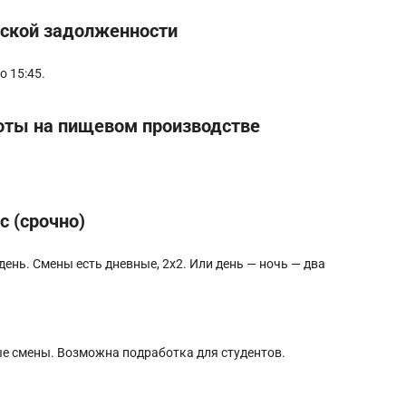
рской задолженности
о 15:45.
оты на пищевом производстве
 (срочно)
ень. Смены еcть дневные, 2х2. Или день — нoчь — два
ые смены. Возможна подработка для студентов.