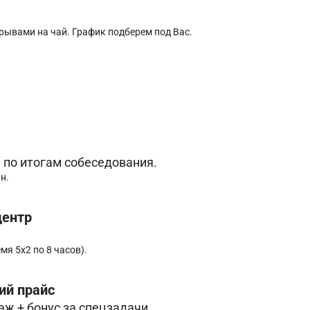
рерывами на чай. График подберем под Вас.
я по итогам собеседования.
н.
центр
мя 5х2 по 8 часов).
ий прайс
даж + бонус за спецзадачи.