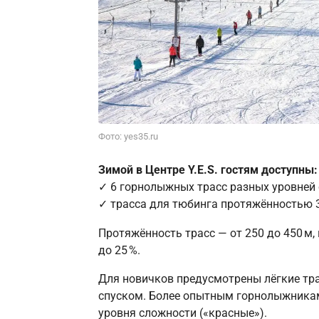
Фото: yes35.ru
Зимой в Центре Y.E.S. гостям доступны:
✓ 6 горнолыжных трасс разных уровней
✓ трасса для тюбинга протяжённостью 3
Протяжённость трасс — от 250 до 450 м, 
до 25 %.
Для новичков предусмотрены лёгкие тра
спуском. Более опытным горнолыжникам
уровня сложности («красные»).