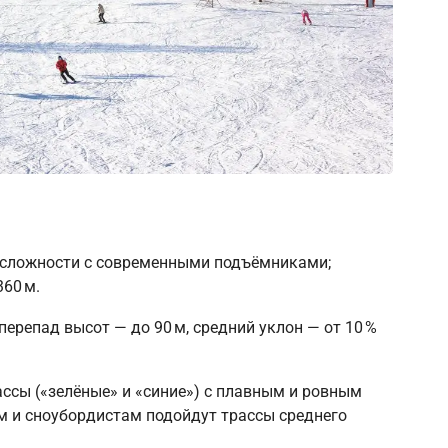
 сложности с современными подъёмниками;
60 м.
перепад высот — до 90 м, средний уклон — от 10 %
ссы («зелёные» и «синие») с плавным и ровным
 и сноубордистам подойдут трассы среднего