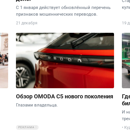
Ста
кул
С 1 января действует обновлённый перечень
признаков мошеннических переводов.
21 декабря
19 
Обзор OMODA C5 нового поколения
Гд
би
Глазами владельца.
И н
тре
• Ку
РЕКЛАМА