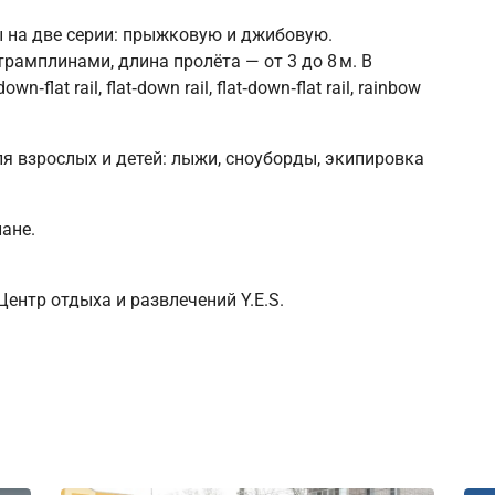
 на две серии: прыжковую и джибовую.
рамплинами, длина пролёта — от 3 до 8 м. В
lat rail, flat‑down rail, flat‑down‑flat rail, rainbow
я взрослых и детей: лыжи, сноуборды, экипировка
ане.
 Центр отдыха и развлечений Y.E.S.