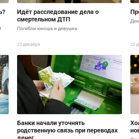
ь?
Идёт расследование дела о
Пр
смертельном ДТП
Ден
й
Погибли юноша и девушка.
22 декабря
22 
Банки начали уточнять
Хо
родственную связь при переводах
но
денег