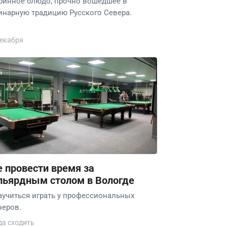
ринное блюдо, прочно вошедшее в
инарную традицию Русского Севера.
декабря
е провести время за
льярдным столом в Вологде
аучиться играть у профессиональных
неров.
да сходить