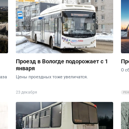
Проезд в Вологде подорожает с 1
Пр
января
О с
аза
Цены проездных тоже увеличатся.
23 декабря
РЕ