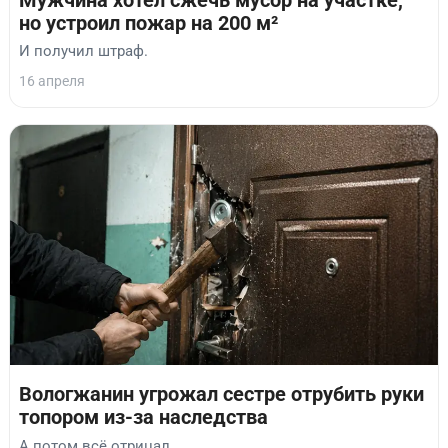
Мужчина хотел сжечь мусор на участке,
но устроил пожар на 200 м²
И получил штраф.
16 апреля
Вологжанин угрожал сестре отрубить руки
топором из-за наследства
А потом всё отрицал.