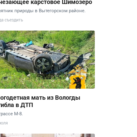
чезающее карстовое Шимозеро
ятник природы в Вытегорском районе.
да съездить
огодетная мать из Вологды
гибла в ДТП
трассе М-8.
июля