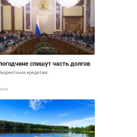
логодчине спишут часть долгов
бюджетным кредитам.
июля