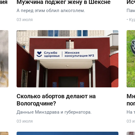
ния
Мужчина поджёг жену в Шексне
Ис
А перед этим облил алкоголем.
Пам
03 июля
• Ку
Сколько абортов делают на
Мн
Вологодчине?
по
Данные Минздрава и губернатора.
На 
03 июля
03 