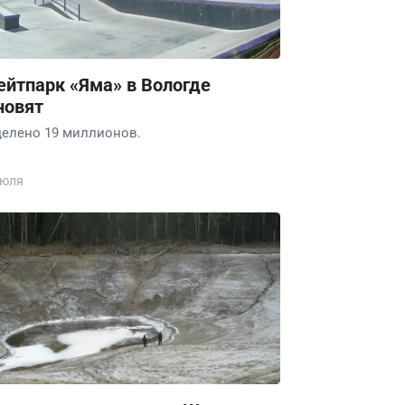
ейтпарк «Яма» в Вологде
новят
елено 19 миллионов.
июля