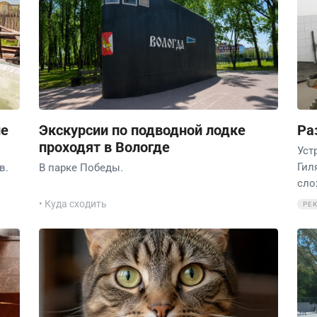
ие
Экскурсии по подводной лодке
Ра
проходят в Вологде
Уст
Гил
в.
В парке Победы.
сло
• Куда сходить
РЕ