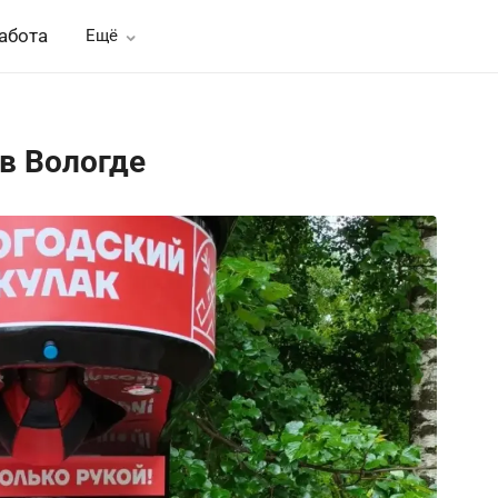
абота
Ещё
в Вологде