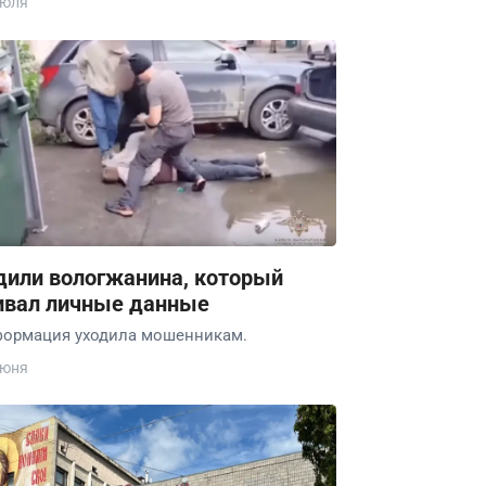
июля
дили вологжанина, который
ивал личные данные
ормация уходила мошенникам.
июня