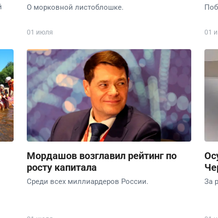
й
О морковной листоблошке.
Поб
01 июля
01 
Мордашов возглавил рейтинг по
Ос
росту капитала
Че
Среди всех миллиардеров России.
За 