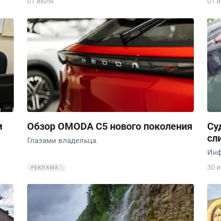
01 июля
01 
м
Обзор OMODA C5 нового поколения
Су
сл
Глазами владельца.
Инф
30 
РЕКЛАМА