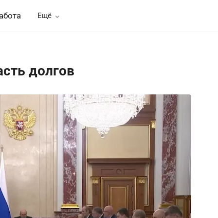
абота
Ещё
асть долгов