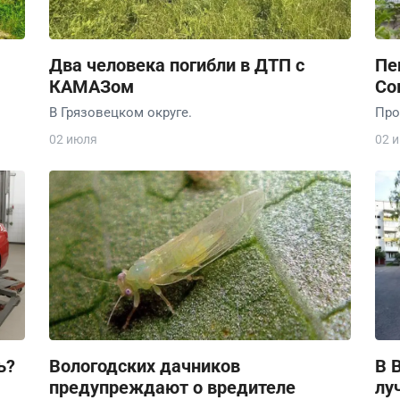
Два человека погибли в ДТП с
Пе
КАМАЗом
Со
В Грязовецком округе.
Про
02 июля
02 
ь?
Вологодских дачников
В 
предупреждают о вредителе
лу