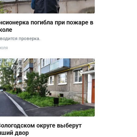
нсионерка погибла при пожаре в
коле
водится проверка.
июля
Вологодском округе выберут
чший двор