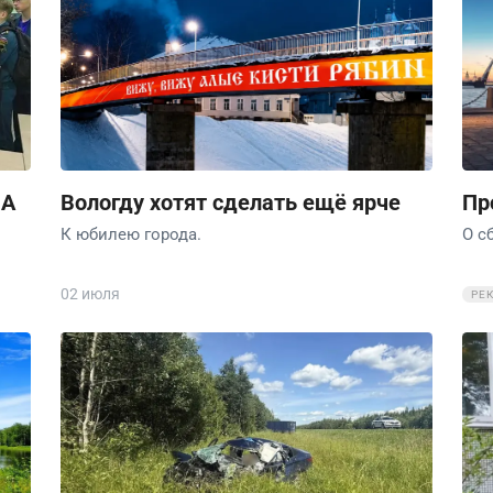
ЛА
Вологду хотят сделать ещё ярче
Пр
К юбилею города.
О с
02 июля
РЕ