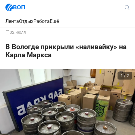
ВОП
Лента
Отдых
Работа
Ещё
02 июля
В Вологде прикрыли «наливайку» на
Карла Маркса
1 / 2