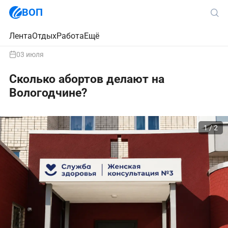
ВОП
Лента
Отдых
Работа
Ещё
03 июля
Сколько абортов делают на
Вологодчине?
1 / 2